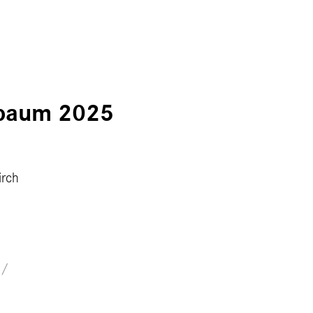
sbaum 2025
irch
e/